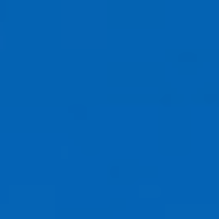
DALEKO
BLISKO
EUROPA
AFRYKA
AMERYKA
AZJA
OCEANIA
FOR FUN
EN