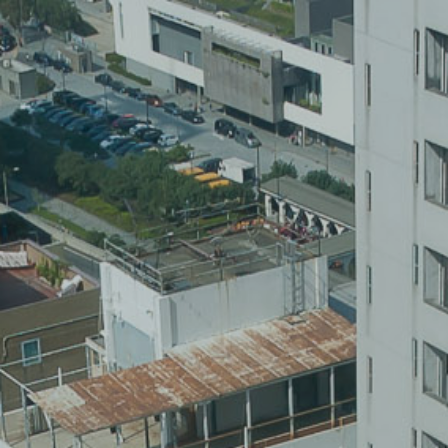
DALEKO
BLISKO
EUROPA
AFRYKA
AMERYKA
AZJA
OCEANIA
FOR FUN
EN