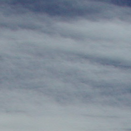
DALEKO
BLISKO
EUROPA
AFRYKA
AMERYKA
AZJA
OCEANIA
FOR FUN
EN