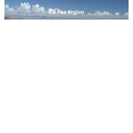
La Paz region
BOLIWIA
Altiplano
BOLIWIA