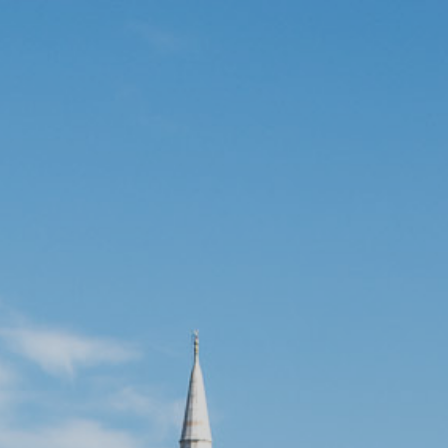
DALEKO
BLISKO
EUROPA
AFRYKA
AMERYKA
AZJA
OCEANIA
FOR FUN
EN