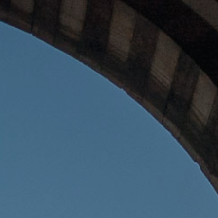
RYKA
AMERYKA
AZJA
OCEANIA
FOR FUN
EN