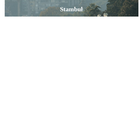
Stambuł
TURCJA